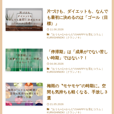
片づけも、ダイエットも、なんで
も最初に決めるのは「ゴール（目
標）」
11.06.2026
〝おうち×心×からだ″のHAPPYを育むコラム｜
KURASHINOKI（クラシノキ）
「停滞期」は「成果がでない苦し
い時期」ではない？！
04.06.2026
〝おうち×心×からだ″のHAPPYを育むコラム｜
KURASHINOKI（クラシノキ）
梅雨の〝モヤモヤ″の時期に。空
間も気持ちも軽くなる、手放し３
選
21.05.2026
〝おうち×心×からだ″のHAPPYを育むコラム｜
KURASHINOKI（クラシノキ）