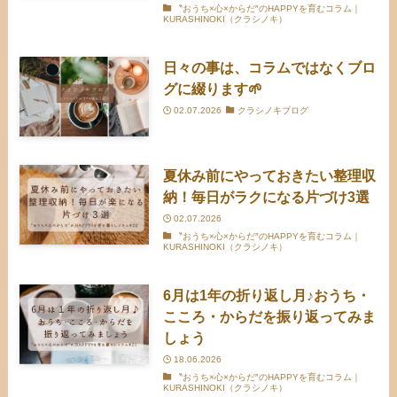
〝おうち×心×からだ″のHAPPYを育むコラム｜
KURASHINOKI（クラシノキ）
日々の事は、コラムではなくブロ
グに綴ります🌱
02.07.2026
クラシノキブログ
夏休み前にやっておきたい整理収
納！毎日がラクになる片づけ3選
02.07.2026
〝おうち×心×からだ″のHAPPYを育むコラム｜
KURASHINOKI（クラシノキ）
6月は1年の折り返し月♪おうち・
こころ・からだを振り返ってみま
しょう
18.06.2026
〝おうち×心×からだ″のHAPPYを育むコラム｜
KURASHINOKI（クラシノキ）