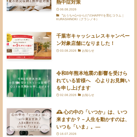
熱中症対策
06.08.2026
〝おうち×心×からだ″のHAPPYを育むコラム｜
KURASHINOKI（クラシノキ）
千葉市キャッシュレスキャンペー
ン対象店舗になりました！
03.08.2026
お知らせ
令和8年熊本地震の影響を受けら
れている皆様へ 心よりお見舞い
を申し上げます
02.08.2026
お知らせ
🕰️ 心の中の「いつか」は、いつ
来ますか？－人生を動かすのは、
いつも「いま」。―
16.07.2026