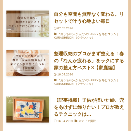
自分も空間も無理なく変わる。リ
セットで叶う心地よい毎日
07.05.2026
〝おうち×心×からだ″のHAPPYを育むコラム｜
KURASHINOKI（クラシノキ）
整理収納のプロがまず整える！春
の「なんか疲れる」をラクにする
家の整え方ベスト3【家庭編】
16.04.2026
〝おうち×心×からだ″のHAPPYを育むコラム｜
KURASHINOKI（クラシノキ）
【記事掲載】子供が描いた絵、穴
をあけずに飾りたい！プロが教え
るテクニックは…
16.04.2026
メディア掲載