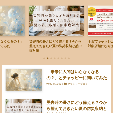
らなくなるの？」
災害時の暑さにどう備える？今から
千葉市キャッシ
いてみた
整えておきたい夏の防災収納と熱中
対象店舗になり
症対策
「未来に人間はいらなくなる
の？」とチャッピーに聞いてみた
07.08.2026
クラシノキブログ
災害時の暑さにどう備える？今か
ら整えておきたい夏の防災収納と