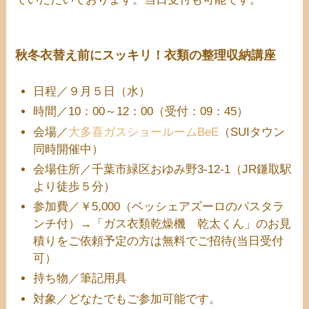
秋冬衣替え前にスッキリ！衣類の整理収納講座
日程／９月５日（水）
時間／10：00～12：00（受付：09：45）
会場／
大多喜ガスショールームBeE
（SUIタウン
同時開催中）
会場住所／千葉市緑区おゆみ野3-12-1（JR鎌取駅
より徒歩５分）
参加費／￥5,000（ベッシェアズーロのパスタラ
ンチ付）→「ガス衣類乾燥機 乾太くん」のお見
積りをご依頼予定の方は無料でご招待(当日受付
可）
持ち物／筆記用具
対象／どなたでもご参加可能です。