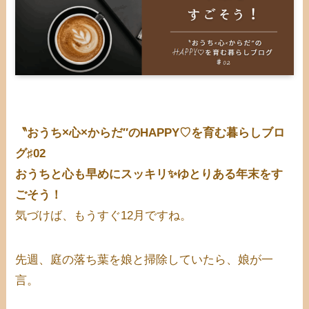
〝おうち×心×からだ″のHAPPY♡を育む暮らしブロ
グ♯02
おうちと心も早めにスッキリ✨ゆとりある年末をす
ごそう！
気づけば、もうすぐ12月ですね。
先週、庭の落ち葉を娘と掃除していたら、娘が一
言。