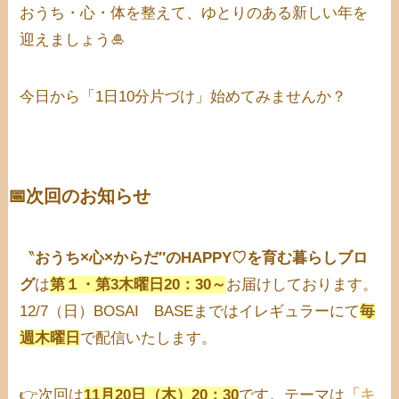
おうち・心・体を整えて、ゆとりのある新しい年を
迎えましょう🎍
今日から「1日10分片づけ」始めてみませんか？
📅次回のお知らせ
〝
おうち×心×からだ″のHAPPY♡を育む暮らしブロ
グ
は
第１・第3木曜日20：30～
お届けしております。
12/7（日）BOSAI BASEまではイレギュラーにて
毎
週木曜日
で配信いたします。
👉次回は
11月20日（木）20：30
です。テーマは
「キ