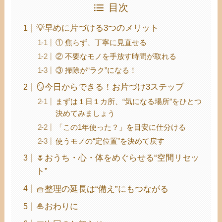
目次
💡早めに片づける3つのメリット
① 焦らず、丁寧に見直せる
② 不要なモノを手放す時間が取れる
③ 掃除が“ラク”になる！
🪞今日からできる！お片づけ3ステップ
まずは１日１カ所、“気になる場所”をひとつ
決めてみましょう
「この1年使った？」を目安に仕分ける
使うモノの“定位置”を決めて戻す
🌷おうち・心・体をめぐらせる“空間リセッ
ト”
🧺整理の延長は“備え”にもつながる
🎍おわりに