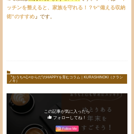
ッチンを整えると、家族を守れる！？✨‟備える収納
術”のすすめ
」
です。
〝おうち×心×からだ″のHAPPYを育むコラム｜KURASHINOKI（クラシ
ノキ）
この記事が気に入ったら
フォローしてね！
Follow Me